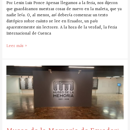
Por Lenin Luis Ponce Apenas llegamos a la feria, nos dijeron
que guardáramos nuestras cosas de nuevo en la maleta, que ya
nadie leía. O, al menos, así debería comenzar un texto
distópico sobre cuánto se lee en Ecuador, un país
aparentemente sin lectores. A la hora de la verdad, la Feria
Internacional de Cuenca
Leer más »
Museo
de
la
Memoria
de
Ecuador:
una
reparación
simbólica
que
no