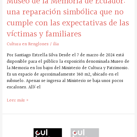
Museo de la Memoria de Ecuador:
cumple
una reparación simbólica que no
con
las
cumple con las expectativas de las
expectativas
víctimas y familiares
de
las
víctimas
Cultura en Renglones
/
ilia
y
Por Santiago Estrella Silva Desde el 7 de marzo de 2024 está
familiares
disponible para el público la exposición denominada Museo de
la Memoria en los bajos del Ministerio de Cultura y Patrimonio.
Es un espacio de aproximadamente 360 m2, ubicado en el
subsuelo. Apenas se ingresa al Ministerio se baja unos pocos
escalones. Allí el
Leer más »
Cultura
en
renglones: