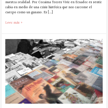
nuestra realidad. Por Coraima Torres Vivir en Ecuador es sentir
rabia en medio de una crisis histórica que nos carcome el
cuerpo como un gusano. Es […]
Leer más »
¿Piratería
editorial
o
libre
circulación
de
contenido?