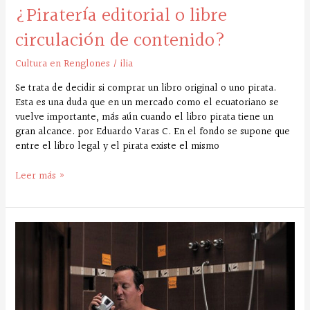
¿Piratería editorial o libre
circulación de contenido?
Cultura en Renglones
/
ilia
Se trata de decidir si comprar un libro original o uno pirata.
Esta es una duda que en un mercado como el ecuatoriano se
vuelve importante, más aún cuando el libro pirata tiene un
gran alcance. por Eduardo Varas C. En el fondo se supone que
entre el libro legal y el pirata existe el mismo
Leer más »
“Saber
reírse
de
unx
mismx
es