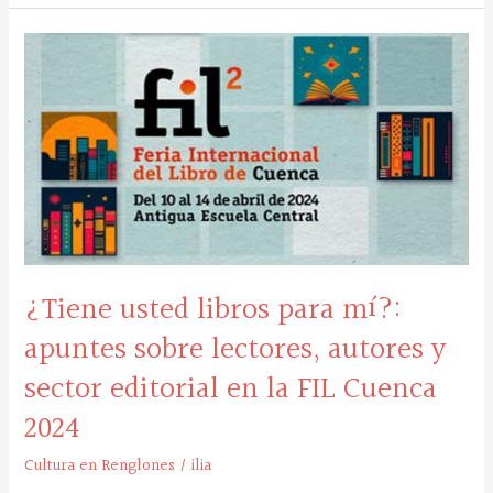
¿Tiene
usted
libros
para
mí?:
apuntes
sobre
lectores,
autores
y
sector
editorial
¿Tiene usted libros para mí?:
en
apuntes sobre lectores, autores y
la
FIL
sector editorial en la FIL Cuenca
Cuenca
2024
2024
Cultura en Renglones
/
ilia