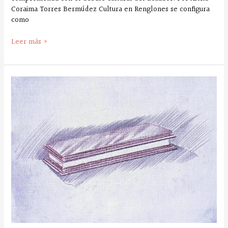
Coraima Torres Bermúdez Cultura en Renglones se configura
como
Leer más »
Un
dibujo
de
Roger
Pincay