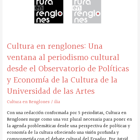
Una
ventana
al
periodismo
cultural
desde
Cultura en renglones: Una
el
Observatorio
ventana al periodismo cultural
de
Políticas
desde el Observatorio de Políticas
y
y Economía de la Cultura de la
Economía
de
Universidad de las Artes
la
Cultura
Cultura en Renglones
/
ilia
de
la
Con una redacción conformada por 5 periodistas, Cultura en
Universidad
Renglones surge como una voz plural necesaria para poner en
de
la agenda problemáticas desde una perspectiva de políticas y
las
economía de la cultura ofreciendo una visión profunda y
Artes
comprometida con el debate cultural del Ecuador. Por Astrid