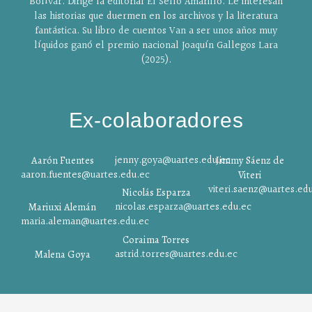
Bolívar. Dirige la editorial El Sello Amarillo. Le interesan
las historias que duermen en los archivos y la literatura
fantástica. Su libro de cuentos Van a ser unos años muy
líquidos ganó el premio nacional Joaquín Gallegos Lara
(2025).
Ex-colaboradores
jenny.goya@uartes.edu.ec
Aarón Fuentes
Jimmy Sáenz de
aaron.fuentes@uartes.edu.ec
Viteri
viteri.saenz@uartes.ed
Nicolás Esparza
nicolas.esparza@uartes.edu.ec
Mariuxi Alemán
maria.aleman@uartes.edu.ec
Coraima Torres
astrid.torres@uartes.edu.ec
Malena Goya