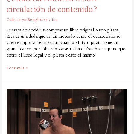
circulación de contenido?
Cultura en Renglones
/
ilia
Se trata de decidir si comprar un libro original o uno pirata.
Esta es una duda que en un mercado como el ecuatoriano se
vuelve importante, más aún cuando el libro pirata tiene un
gran alcance. por Eduardo Varas C. En el fondo se supone que
entre el libro legal y el pirata existe el mismo
Leer más »
“Saber
reírse
de
unx
mismx
es
político”