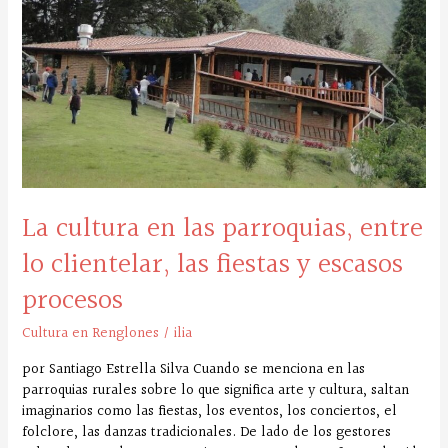
en
las
parroquias,
entre
lo
clientelar,
las
fiestas
y
escasos
La cultura en las parroquias, entre
procesos
lo clientelar, las fiestas y escasos
procesos
Cultura en Renglones
/
ilia
por Santiago Estrella Silva Cuando se menciona en las
parroquias rurales sobre lo que significa arte y cultura, saltan
imaginarios como las fiestas, los eventos, los conciertos, el
folclore, las danzas tradicionales. De lado de los gestores