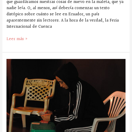
que guardáramos nuestras cosas de nuevo en la maleta, que ya
nadie leía. O, al menos, así debería comenzar un texto
distópico sobre cuánto se lee en Ecuador, un país
aparentemente sin lectores. A la hora de la verdad, la Feria
Internacional de Cuenca
Leer más »
‘Nosotras’
y
el
acceso
a
la
cultura
de
las
mujeres
privadas
de