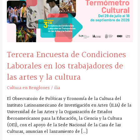
de
Condiciones
Laborales
en
los
trabajadores
de
Tercera Encuesta de Condiciones
las
artes
Laborales en los trabajadores de
y
la
las artes y la cultura
cultura
Cultura en Renglones
/
ilia
El Observatorio de Políticas y Economía de la Cultura del
Instituto Latinoamericano de Investigación en Artes (ILIA) de la
Universidad de las Artes y la Organización de Estados
Iberoamericanos para la Educación, la Ciencia y la Cultura
(OEI), con el apoyo de la Sede Nacional de la Casa de las
Culturas, anuncian el lanzamiento de […]