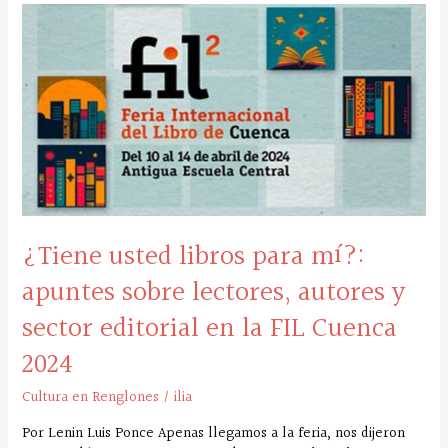
¿Tiene
usted
libros
para
mí?:
apuntes
sobre
lectores,
autores
y
sector
editorial
¿Tiene usted libros para mí?:
en
apuntes sobre lectores, autores y
la
FIL
sector editorial en la FIL Cuenca
Cuenca
2024
2024
Cultura en Renglones
/
ilia
Por Lenin Luis Ponce Apenas llegamos a la feria, nos dijeron