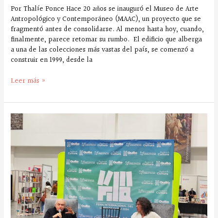
Por Thalíe Ponce Hace 20 años se inauguró el Museo de Arte
Antropológico y Contemporáneo (MAAC), un proyecto que se
fragmentó antes de consolidarse. Al menos hasta hoy, cuando,
finalmente, parece retomar su rumbo. El edificio que alberga
a una de las colecciones más vastas del país, se comenzó a
construir en 1999, desde la
Leer más »
Una
mejor
Feria
del
Libro