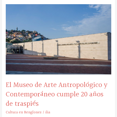
El
Museo
de
Arte
Antropológico
y
Contemporáneo
cumple
20
años
de
traspiés
El Museo de Arte Antropológico y
Contemporáneo cumple 20 años
de traspiés
Cultura en Renglones
/
ilia