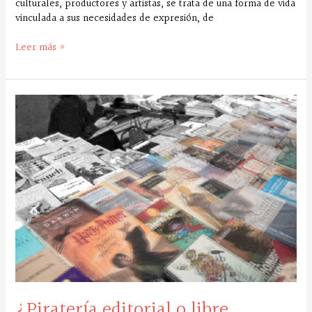
culturales, productores y artistas, se trata de una forma de vida
vinculada a sus necesidades de expresión, de
Leer más »
¿Piratería
editorial
o
libre
circulación
de
contenido?
¿Piratería editorial o libre