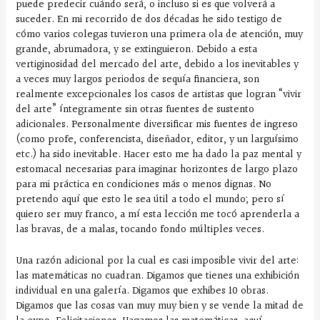
puede predecir cuándo será, o incluso si es que volverá a
suceder. En mi recorrido de dos décadas he sido testigo de
cómo varios colegas tuvieron una primera ola de atención, muy
grande, abrumadora, y se extinguieron. Debido a esta
vertiginosidad del mercado del arte, debido a los inevitables y
a veces muy largos periodos de sequía financiera, son
realmente excepcionales los casos de artistas que logran “vivir
del arte” íntegramente sin otras fuentes de sustento
adicionales. Personalmente diversificar mis fuentes de ingreso
(como profe, conferencista, diseñador, editor, y un larguísimo
etc.) ha sido inevitable. Hacer esto me ha dado la paz mental y
estomacal necesarias para imaginar horizontes de largo plazo
para mi práctica en condiciones más o menos dignas. No
pretendo aquí que esto le sea útil a todo el mundo; pero sí
quiero ser muy franco, a mí esta lección me tocó aprenderla a
las bravas, de a malas, tocando fondo múltiples veces.
Una razón adicional por la cual es casi imposible vivir del arte:
las matemáticas no cuadran. Digamos que tienes una exhibición
individual en una galería. Digamos que exhibes 10 obras.
Digamos que las cosas van muy muy bien y se vende la mitad de