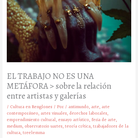
EL TRABAJO NO ES UNA
METÁFORA > sobre la relación
entre artistas y galerías
/
Cultura en Renglones
/ Por
/
antimundo
,
arte
,
arte
contemporáneo
,
artes visuales
,
derechos laborales
,
emprendimiento cultural
,
ensayo artístico
,
feria de arte
,
medium
,
observatorio uartes
,
teoría crítica
,
trabajadores de la
cultura
,
treelemma