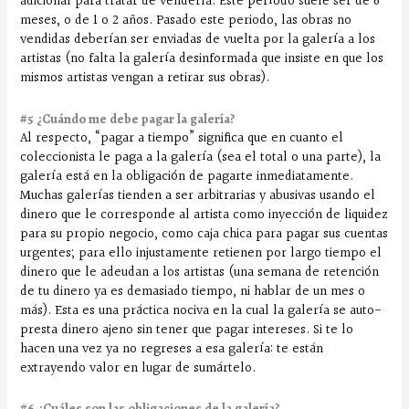
adicional para tratar de venderla. Este período suele ser de 6
meses, o de 1 o 2 años. Pasado este periodo, las obras no
vendidas deberían ser enviadas de vuelta por la galería a los
artistas (no falta la galería desinformada que insiste en que los
mismos artistas vengan a retirar sus obras).
#5 ¿Cuándo me debe pagar la galería?
Al respecto, “pagar a tiempo” significa que en cuanto el
coleccionista le paga a la galería (sea el total o una parte), la
galería está en la obligación de pagarte inmediatamente.
Muchas galerías tienden a ser arbitrarias y abusivas usando el
dinero que le corresponde al artista como inyección de liquidez
para su propio negocio, como caja chica para pagar sus cuentas
urgentes; para ello injustamente retienen por largo tiempo el
dinero que le adeudan a los artistas (una semana de retención
de tu dinero ya es demasiado tiempo, ni hablar de un mes o
más). Esta es una práctica nociva en la cual la galería se auto-
presta dinero ajeno sin tener que pagar intereses. Si te lo
hacen una vez ya no regreses a esa galería: te están
extrayendo valor en lugar de sumártelo.
#6 ¿Cuáles son las obligaciones de la galería?