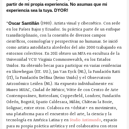
partir de mi propia experiencia. No asumas que mi
experiencia sea la tuya. DYOR!
*
(1980). Artista visual y cibernético. Con sede
O
scar Santillán
en los Países Bajos y Ecuador. Su práctica parte de un enfoque
transdisciplinario, con la conexión de diversos campos
científicos, cosmologías y perspectivas no humanas. Se inició
como artista autodidacta alrededor del año 2000 trabajando en
entornos colectivos. En 2011 obtuvo un MFA en escultura de la
Universidad VCU: Virginia Commonwealth, en los Estados
Unidos. Ha obtenido becas para participar en varias residencias
en Skowhegan (EE. UU.), Jan Van Eyck (NL), la Fundación Ratti
(IT), la Fundación Delfina (Reino Unido) y el Observatorio
Astronómico Leiden (NL). Ha expuesto individualmente en:
Museo MUAC, Ciudad de México; Witte de con Centro de Arte
Contemporáneo, Rotterdam; Copperfield, Londres; Fundación
Odeón, Bogotá; Spazio Calderara, Milán; Château la Borie,
Solignac; entre otros. Colabora en «órbitat» en movimiento,
una plataforma para el encuentro del arte, la ciencia y la
tecnología en América Latina y en
Studio Antimundo
, espacio
para su propia práctica artística y red colaborativa con otros