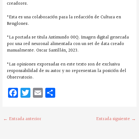
creadores.
*Esta es una colaboración para la redacción de Cultura en
Renglones.
*La portada se titula Antimundo 00Q. Imagen digital generada
por una red neuronal alimentada con un set de data creado
manualmente. Oscar Santillán, 2023.
*Las opiniones expresadas en este texto son de exclusiva
responsabilidad de su autor y no representan la posición del
Observatorio.
Fa
T
E
C
ce
w
m
o
bo
it
ai
m
o
te
l
pa
←
Entrada anterior
Entrada siguiente
→
k
r
rt