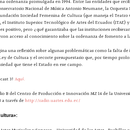
na ordenanza promulgada en 1994. Entre las entidades que recib
 Conservatorio Nacional de Música Antonio Neumane, la Orquesta 
a Fundación Sociedad Femenina de Cultura (que maneja el Teatro 
, el Instituto Superior Tecnológico de Artes del Ecuador (ITAE) 
 es positivo, pero ¿qué garantizaba que las instituciones recibiera
vieron acceso al conocimiento sobre la ordenanza de fomento a l
gina una reflexión sobre algunas problemáticas como la falta de 
Ley de Cultura y el recorte presupuestario que, por tiempo prol
oriedad que tiene el Estado en ese campo.
cast 3!
Aquí.
io B del Centro de Producción e Innovación MZ 14 de la Universid
3 a través de
http://radio.uartes.edu.ec/
Cultura»: