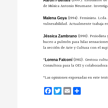
(1999 ). Estudiante de
Aarón Fuentes
de Música Antonio Neumane. Investigad
(1994). Feminista. Lcda.
Malena Goya
vulnerabilidad. Actualmente trabaja en
(1990). Periodista
Jéssica Zambrano
buceo a pulmón para hilar sensaciones 
la sección de Arte y Cultura con el su
*
(1982). Gestora cultu
Lorena Falconí
Consultora para la OEI y colaboradora 
*Las opiniones expresadas en este text
Fa
T
E
C
ce
w
m
o
bo
it
ai
m