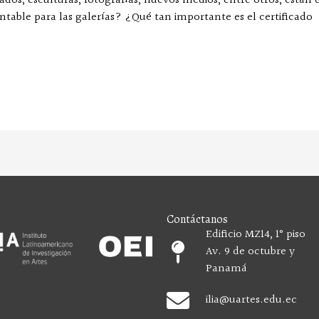
abados, esculturas, fotografías, nuevos medios, entre otros, está
table para las galerías? ¿Qué tan importante es el certificado
Contáctanos
Edificio MZ14, 1° piso
Av. 9 de octubre y
Panamá
ilia
@uartes.edu.ec