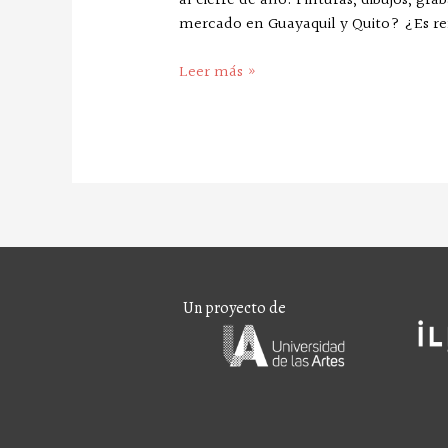
al cierre de año. Pinturas, dibujos, gr
mercado en Guayaquil y Quito? ¿Es ren
Leer más »
Un proyecto de