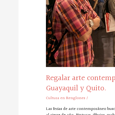
de
Guayaquil
y
Quito.
Regalar arte contempo
Guayaquil y Quito.
Cultura en Renglones
/
Las ferias de arte contemporáneo busc