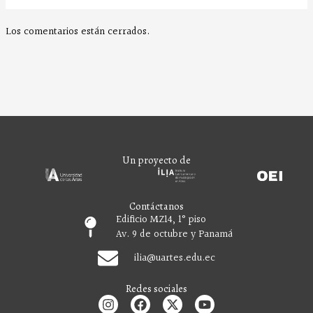
Los comentarios están cerrados.
Un proyecto de
Contáctanos
Edificio MZ14, 1° piso
Av. 9 de octubre y Panamá
ilia
@uartes.edu.ec
Redes sociales
I
F
X
Y
n
a
-
o