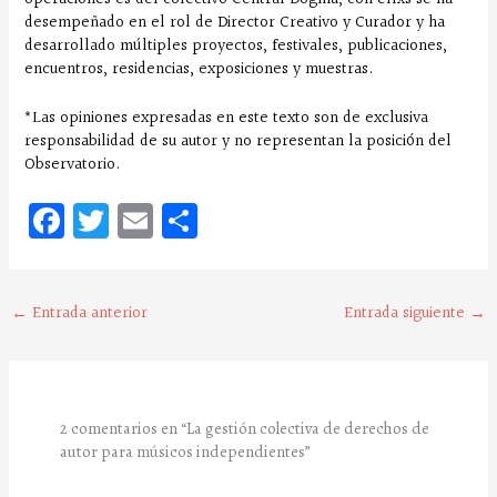
desempeñado en el rol de Director Creativo y Curador y ha
desarrollado múltiples proyectos, festivales, publicaciones,
encuentros, residencias, exposiciones y muestras.
*Las opiniones expresadas en este texto son de exclusiva
responsabilidad de su autor y no representan la posición del
Observatorio.
Fa
T
E
C
ce
w
m
o
bo
it
ai
m
o
te
l
pa
←
Entrada anterior
Entrada siguiente
→
k
r
rt
ir
2 comentarios en “La gestión colectiva de derechos de
autor para músicos independientes”