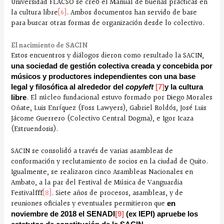
Universidad FLACSO se creó el Manual de buenas prácticas en
la cultura libre
[6]
. Ambos documentos han servido de base
para buscar otras formas de organización desde lo colectivo.
El nacimiento de SACIN
Estos encuentros y diálogos dieron como resultado la SACIN,
una sociedad de gestión colectiva creada y concebida por
músicos y productores independientes con una base
legal y filosófica al alrededor del
copyleft
[7]
y la cultura
. El núcleo fundacional estuvo formado por Diego Morales
libre
Oñate, Luis Enríquez (Foss Lawyers), Gabriel Roldós, José Luis
Jácome Guerrero (Colectivo Central Dogma), e Igor Icaza
(Estruendosis).
SACIN se consolidó a través de varias asambleas de
conformación y reclutamiento de socios en la ciudad de Quito.
Igualmente, se realizaron cinco Asambleas Nacionales en
Ambato, a la par del Festival de Música de Vanguardia
Festivalfff
[8]
. Siete años de procesos, asambleas, y de
reuniones oficiales y eventuales permitieron que
en
noviembre de 2018 el SENADI
[9]
(ex IEPI) apruebe los