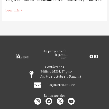
Vargas exploró las potencialidades comunicativas y críticas de
Leer más »
Un proyecto de
Contáctanos
Edificio MZ14, 1° piso
Av. 9 de octubre y Panamá
ilia
@uartes.edu.ec
Redes sociales
I
F
X
Y
n
a
-
o
s
c
t
u