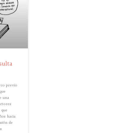
sulta
rco previo
 que
e una
actores
s que
ños hacia
esión de
os