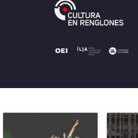
Página
Págin