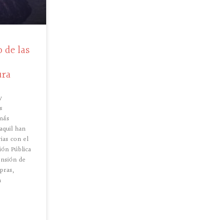
 de las
ura
y
s
 más
aquil han
ias con el
ión Pública
ensión de
pras,
n