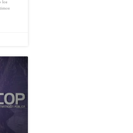
o los
rtimos