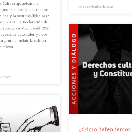
e Cultura aprueban un
30 de noviembre de 2025
 mundial por los derechos
la paz y la sostenibilidad para
ost-2030. La Declaración de
aprobada en Mondiacult 2025,
 derechos culturales y hace
rgente a incluir la cultura
bjetivos
»
 de 2025
¿Cómo defendemos 