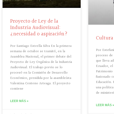
Proyecto de Ley de la
Industria Audiovisual:
¿necesidad o aspiración?
Cultura
Por Santiago Estrella Silva En la primera
Por Estefan
semana de octubre se tramitó, en la
proceso de 
Asamblea Nacional, el primer debate del
que lleva a
Proyecto de Ley Orgánica de la Industria
Ecuador, el 
Audiovisual. El trabajo previo se lo
Patrimonio 
procesó en la Comisión de Desarrollo
fusionado c
Económico, presidida por la asambleísta
Educación. 
Valentina Centeno Arteaga. El proyecto
una polític
contiene
de ministeri
LEER MÁS »
LEER MÁS 