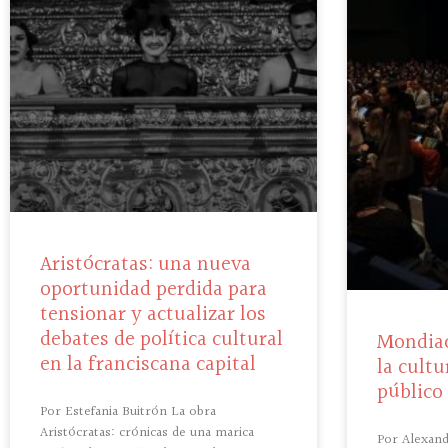
Aristócratas: una nueva
oportunidad perdida para
tensionar y actualizar los
debates de política cultural
Mondiac
en la franciscana capital
la cult
público
Por Estefania Buitrón La obra
Aristócratas: crónicas de una marica
Por Alexand