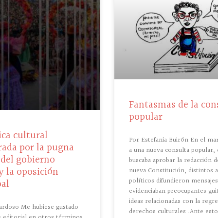
Fantasmas de la con
popular
ica cultural
Por Estefania Buirón En el ma
rada por la pugna
a una nueva consulta popular,
 del gobierno
buscaba aprobar la redacción d
y la oposición
nueva Constitución, distintos 
políticos difundieron mensaje
al
evidenciaban preocupantes gui
ideas relacionadas con la regr
ardoso Me hubiese gustado
derechos culturales .Ante est
e editorial en otros términos,