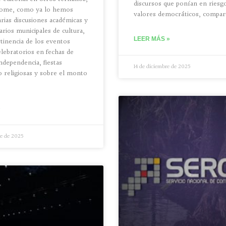
discursos que ponían en riesg
ome, como ya lo hemos
valores democráticos, compa
rias discusiones académicas y
arios municipales de cultura,
LEER MÁS »
rtinencia de los eventos
elebratorios en fechas de
ndependencia, fiestas
14 de diciembre de 2025
o religiosas y sobre el monto
»
re de 2025