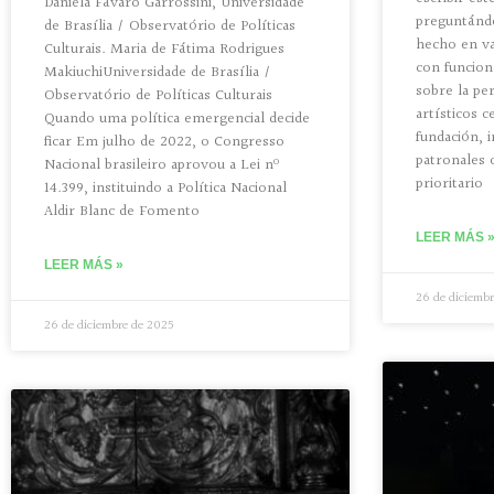
Daniela Fávaro Garrossini, Universidade
preguntánd
de Brasília / Observatório de Políticas
hecho en va
Culturais. Maria de Fátima Rodrigues
con funcion
MakiuchiUniversidade de Brasília /
sobre la pe
Observatório de Políticas Culturais
artísticos c
Quando uma política emergencial decide
fundación, i
ficar Em julho de 2022, o Congresso
patronales 
Nacional brasileiro aprovou a Lei nº
prioritario
14.399, instituindo a Política Nacional
Aldir Blanc de Fomento
LEER MÁS 
LEER MÁS »
26 de diciemb
26 de diciembre de 2025