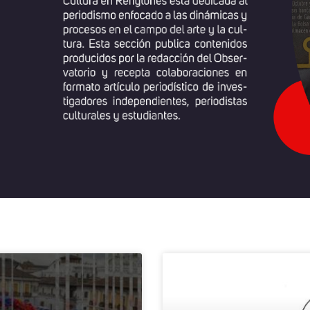
a
Página
Página
Página