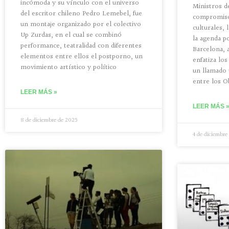
incómoda y su vínculo con el universo
Ministros d
del escritor chileno Pedro Lemebel, fue
compromiso
un montaje organizado por el colectivo
culturales, 
Up Zurdas, en el cual se combinó
la agenda p
performance, teatralidad con diferentes
Barcelona, 
elementos entre ellos el postporno, un
enfatiza los
movimiento artístico y político
un llamado u
entre los O
LEER MÁS »
LEER MÁS 
8 de diciembre de 2025
4 de diciembre