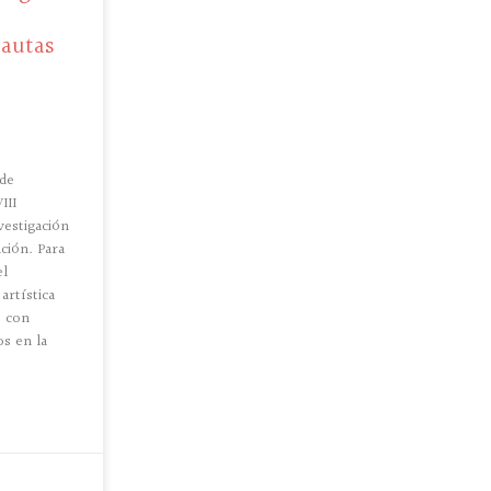
autas
 de
III
vestigación
ción. Para
el
artística
s con
os en la