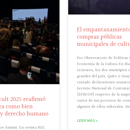
El empantanamiento
compras públicas
municipales de cult
Por Observatorio de Políticas 
Economía de la Cultura En día
recientes, los dos municipios
grandes del país, Quito y Guay
cruzado declaraciones acusator
Servicio Nacional de Contratac
(SERCOP) respecto de la susp
ult 2025 reafirmó
varios de sus procesos de com
ura como bien
algunos de ellos culturales. Si
 y derecho humano
LEER MÁS »
re Santini. En revista RGC