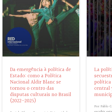
Da emergência à política de
La polít
Estado: como a Política
secuest
Nacional Aldir Blanc se
política
tornou o centro das
central 
disputas culturais no Brasil
municip
(2022–2025)
Por Pablo C
escribir est