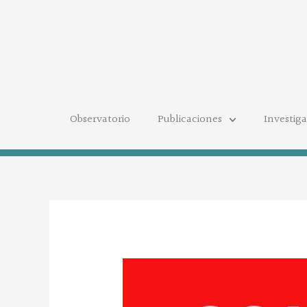
Ir
al
contenido
Observatorio
Publicaciones
Investig