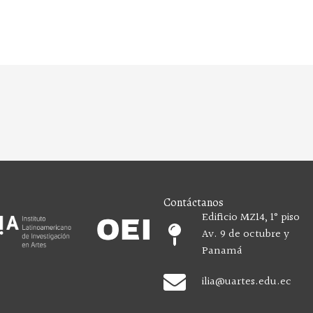
Contáctanos
Edificio MZ14, 1° piso
Av. 9 de octubre y
Panamá
ilia
@uartes.edu.ec