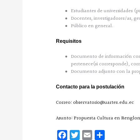
Estudiantes de universidades (pú
Docentes, investigadores/as, ges
Público en general.
Requisitos
Documento de información con l
pertenece(si corresponde), corr
Documento adjunto con la pro
Contacto para la postulación
Correo: observatorio@uartes.edu.ec
Asunto: Propuesta Cultura en Renglon
Fa
T
E
C