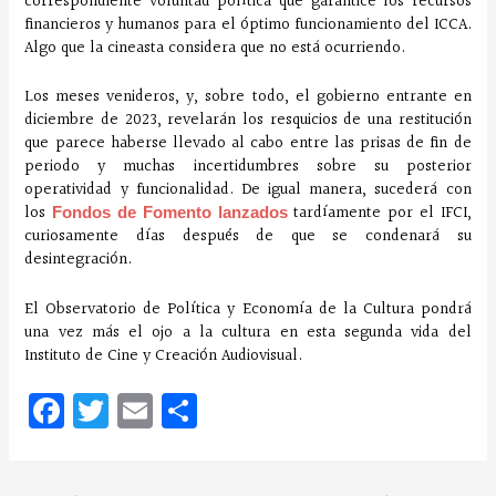
correspondiente voluntad política que garantice los recursos
financieros y humanos para el óptimo funcionamiento del ICCA.
Algo que la cineasta considera que no está ocurriendo.
Los meses venideros, y, sobre todo, el gobierno entrante en
diciembre de 2023, revelarán los resquicios de una restitución
que parece haberse llevado al cabo entre las prisas de fin de
periodo y muchas incertidumbres sobre su posterior
operatividad y funcionalidad. De igual manera, sucederá con
los
tardíamente por el IFCI,
Fondos de Fomento lanzados
curiosamente días después de que se condenará su
desintegración.
El Observatorio de Política y Economía de la Cultura pondrá
una vez más el ojo a la cultura en esta segunda vida del
Instituto de Cine y Creación Audiovisual.
Fa
T
E
C
ce
w
m
o
bo
it
ai
m