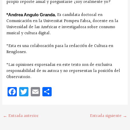
propio reporte anual y preguntarse ¿soy realmente yo?
Es candidata doctoral en
*Andrea Angulo Granda.
Comunicación en la Universitat Pompeu Fabra, docente en la
Universidad de las Américas e investigadora sobre consumo
musical y cultura digital.
*Esta es una colaboración para la redacción de Cultura en
Renglones.
*Las opiniones expresadas en este texto son de exclusiva
responsabilidad de su autora y no representan la posición del
Observatorio.
Fa
T
E
C
ce
w
m
o
bo
it
ai
m
o
te
l
pa
←
Entrada anterior
Entrada siguiente
→
k
r
rt