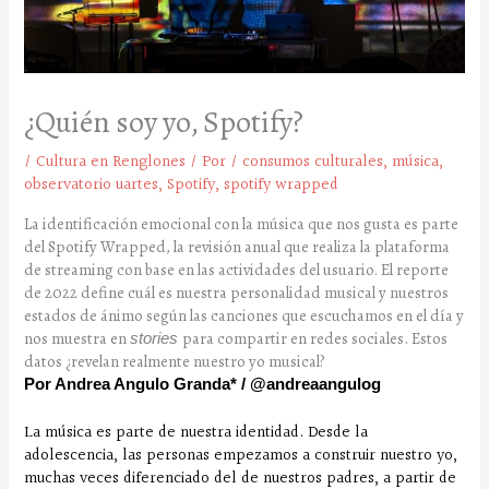
¿Quién soy yo, Spotify?
/
Cultura en Renglones
/ Por
/
consumos culturales
,
música
,
observatorio uartes
,
Spotify
,
spotify wrapped
La identificación emocional con la música que nos gusta es parte
del Spotify Wrapped, la revisión anual que realiza la plataforma
de streaming con base en las actividades del usuario. El reporte
de 2022 define cuál es nuestra personalidad musical y nuestros
estados de ánimo según las canciones que escuchamos en el día y
nos muestra en
para compartir en redes sociales. Estos
stories
datos ¿revelan realmente nuestro yo musical?
Por Andrea Angulo Granda* / @andreaangulog
La música es parte de nuestra identidad. Desde la
adolescencia, las personas empezamos a construir nuestro yo,
muchas veces diferenciado del de nuestros padres, a partir de