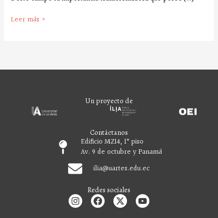
Leer más »
Un proyecto de
Contáctanos
Edificio MZ14, 1° piso
Av. 9 de octubre y Panamá
ilia
@uartes.edu.ec
Redes sociales
I
F
X
Y
n
a
-
o
s
c
t
u