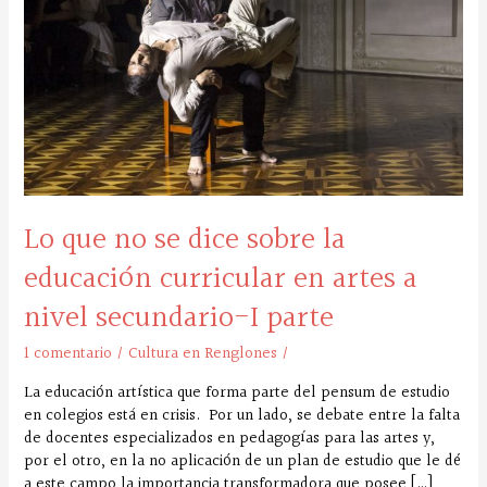
dice
sobre
la
educación
curricular
en
artes
a
nivel
secundario-
Lo que no se dice sobre la
I
parte
educación curricular en artes a
nivel secundario-I parte
1 comentario
/
Cultura en Renglones
/
La educación artística que forma parte del pensum de estudio
en colegios está en crisis. Por un lado, se debate entre la falta
de docentes especializados en pedagogías para las artes y,
por el otro, en la no aplicación de un plan de estudio que le dé
a este campo la importancia transformadora que posee […]