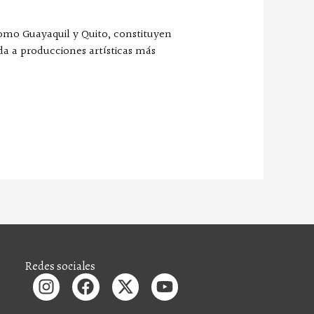
como Guayaquil y Quito, constituyen
da a producciones artísticas más
Redes sociales
I
F
X
Y
n
a
-
o