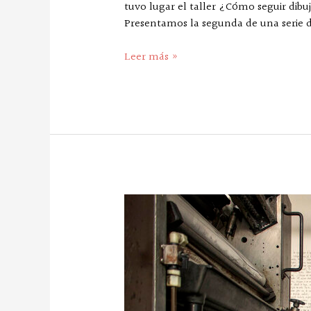
tuvo lugar el taller ¿Cómo seguir dib
Presentamos la segunda de una serie d
Leer más »
El
arte
y
la
cultura
en
la