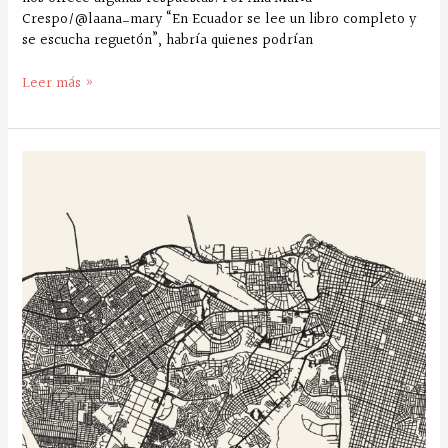
Crespo/@laana_mary “En Ecuador se lee un libro completo y
se escucha reguetón”, habría quienes podrían
Leer más »
La
cartografía:
una
herramienta
para
imbricar
arte,
política
y
cultura