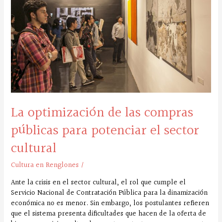
las
compras
públicas
para
potenciar
el
sector
cultural
La optimización de las compras
públicas para potenciar el sector
cultural
Cultura en Renglones
/
Ante la crisis en el sector cultural, el rol que cumple el
Servicio Nacional de Contratación Pública para la dinamización
económica no es menor. Sin embargo, los postulantes refieren
que el sistema presenta dificultades que hacen de la oferta de