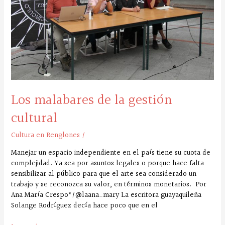
cultural
Los malabares de la gestión
cultural
Cultura en Renglones
/
Manejar un espacio independiente en el país tiene su cuota de
complejidad. Ya sea por asuntos legales o porque hace falta
sensibilizar al público para que el arte sea considerado un
trabajo y se reconozca su valor, en términos monetarios. Por
Ana María Crespo*/@laana_mary La escritora guayaquileña
Solange Rodríguez decía hace poco que en el