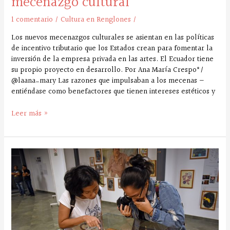
mecenazgo cultural
1 comentario
/
Cultura en Renglones
/
Los nuevos mecenazgos culturales se asientan en las políticas
de incentivo tributario que los Estados crean para fomentar la
inversión de la empresa privada en las artes. El Ecuador tiene
su propio proyecto en desarrollo. Por Ana María Crespo*/
@laana_mary Las razones que impulsaban a los mecenas —
entiéndase como benefactores que tienen intereses estéticos y
Leer más »
En
Ecuador
se
lee
un
libro
completo
al