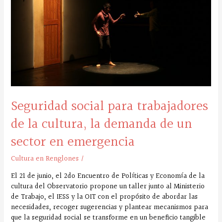
trabajadores
de
la
cultura,
la
demanda
de
un
sector
Seguridad social para trabajadores
en
emergencia
de la cultura, la demanda de un
sector en emergencia
Cultura en Renglones
/
El 21 de junio, el 2do Encuentro de Políticas y Economía de la
cultura del Observatorio propone un taller junto al Ministerio
de Trabajo, el IESS y la OIT con el propósito de abordar las
necesidades, recoger sugerencias y plantear mecanismos para
que la seguridad social se transforme en un beneficio tangible