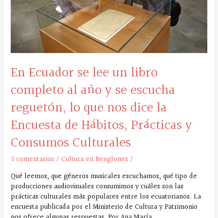
año
y
se
escucha
reguetón,
lo
En Ecuador se lee un libro
que
nos
completo al año y se escucha
dice
la
reguetón, lo que nos dice la
Encuesta
Encuesta de Hábitos, Prácticas y
de
Hábitos,
Consumos Culturales
Prácticas
y
3 comentarios
/
Cultura en Renglones
/
Consumos
Culturales
Qué leemos, que géneros musicales escuchamos, qué tipo de
producciones audiovisuales consumimos y cuáles son las
prácticas culturales más populares entre los ecuatorianos. La
encuesta publicada por el Ministerio de Cultura y Patrimonio
nos ofrece algunas respuestas. Por Ana María