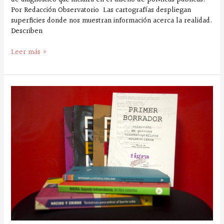
Por Redacción Observatorio Las cartografías despliegan
superficies donde nos muestran información acerca la realidad.
Describen
Leer más »
Esclarecer
el
marco
legal
de
la
producción
creativa
universitaria:
derechos
intelectuales