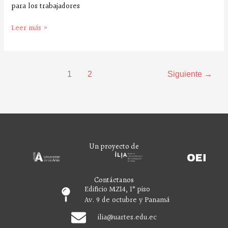
para los trabajadores
Leer más »
1
2
Siguiente
→
Un proyecto de
Contáctanos
Edificio MZ14, 1° piso
Av. 9 de octubre y Panamá
ilia
@uartes.edu.ec