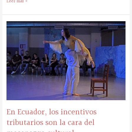
Leer más »
En
Ecuador,
los
incentivos
tributarios
son
la
cara
del
mecenazgo
cultural
En Ecuador, los incentivos
tributarios son la cara del