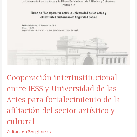
y
Universidad
de
las
Artes
para
fortalecimiento
de
la
afiliación
del
sector
Cooperación interinstitucional
artístico
y
entre IESS y Universidad de las
cultural
Artes para fortalecimiento de la
afiliación del sector artístico y
cultural
Cultura en Renglones
/