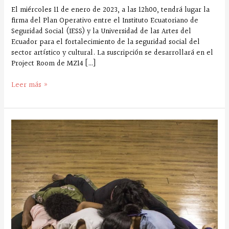
El miércoles 11 de enero de 2023, a las 12h00, tendrá lugar la
firma del Plan Operativo entre el Instituto Ecuatoriano de
Seguridad Social (IESS) y la Universidad de las Artes del
Ecuador para el fortalecimiento de la seguridad social del
sector artístico y cultural. La suscripción se desarrollará en el
Project Room de MZ14 […]
Leer más »
El
caso
de
las
patentes
municipales
en
el
Distrito
Metropolitano