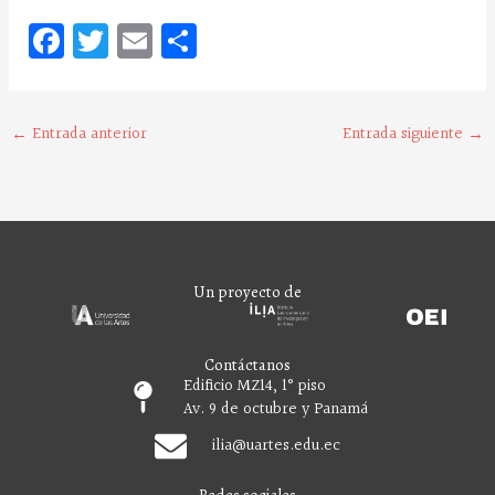
Fa
T
E
C
ce
w
m
o
bo
it
ai
m
o
te
l
pa
←
Entrada anterior
Entrada siguiente
→
k
r
rt
ir
Un proyecto de
Contáctanos
Edificio MZ14, 1° piso
Av. 9 de octubre y Panamá
ilia
@uartes.edu.ec
Redes sociales