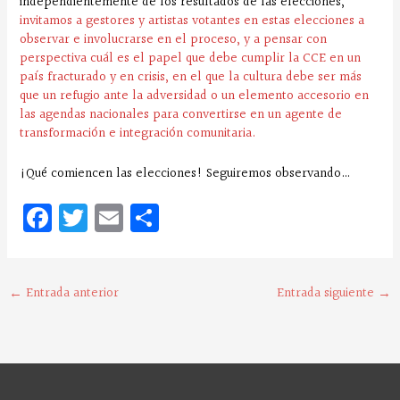
independientemente de los resultados de las elecciones,
invitamos a gestores y artistas votantes en estas elecciones a
observar e involucrarse en el proceso, y a pensar con
perspectiva cuál es el papel que debe cumplir la CCE en un
país fracturado y en crisis, en el que la cultura debe ser más
que un refugio ante la adversidad o un elemento accesorio en
las agendas nacionales para convertirse en un agente de
transformación e integración comunitaria.
¡Qué comiencen las elecciones! Seguiremos observando…
Fa
T
E
C
ce
w
m
o
bo
it
ai
m
o
te
l
pa
←
Entrada anterior
Entrada siguiente
→
k
r
rt
ir