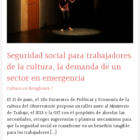
de
la
cultura,
la
demanda
de
un
sector
Seguridad social para trabajadores
en
emergencia
de la cultura, la demanda de un
sector en emergencia
Cultura en Renglones
/
El 21 de junio, el 2do Encuentro de Políticas y Economía de la
cultura del Observatorio propone un taller junto al Ministerio
de Trabajo, el IESS y la OIT con el propósito de abordar las
necesidades, recoger sugerencias y plantear mecanismos para
que la seguridad social se transforme en un beneficio tangible
para los trabajadores […]