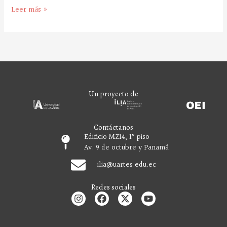
Leer más »
Un proyecto de
Contáctanos
Edificio MZ14, 1° piso
Av. 9 de octubre y Panamá
ilia
@uartes.edu.ec
Redes sociales
I
F
X
Y
n
a
-
o
s
c
t
u
t
e
w
t