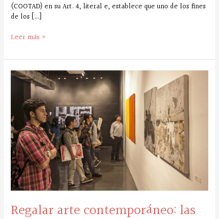
(COOTAD) en su Art. 4, literal e, establece que uno de los fines
de los […]
Leer más »
Regalar
arte
contemporáneo:
las
ferias
por
fin
de
año
en
dos
galerías
de
Regalar arte contemporáneo: las
Guayaquil
y