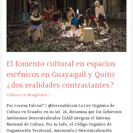
espacios
escénicos
en
Guayaquil
y
Quito:
¿dos
realidades
contrastantes?
El fomento cultural en espacios
escénicos en Guayaquil y Quito:
¿dos realidades contrastantes?
Cultura en Renglones
/
Por Lorena Falconí*/ @lorenafalconi La Ley Orgánica de
Cultura en Ecuador en su Art. 24, dictamina que los Gobiernos
Autónomos Descentralizados (GAD) integran el Sistema
Nacional de Cultura. Por su lado, el Código Orgánico de
Organización Territorial, Autonomía y Descentralización