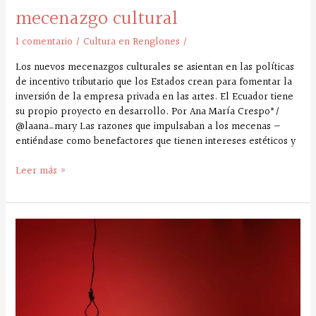
mecenazgo cultural
1 comentario
/
Cultura en Renglones
/
Los nuevos mecenazgos culturales se asientan en las políticas
de incentivo tributario que los Estados crean para fomentar la
inversión de la empresa privada en las artes. El Ecuador tiene
su propio proyecto en desarrollo. Por Ana María Crespo*/
@laana_mary Las razones que impulsaban a los mecenas —
entiéndase como benefactores que tienen intereses estéticos y
Leer más »
En
Cuenca,
las
universidades
impulsan
la
gestión