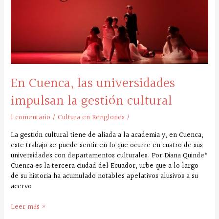
cultural
En Cuenca, las universidades
impulsan la gestión cultural
1 comentario
/
Cultura en Renglones
/
La gestión cultural tiene de aliada a la academia y, en Cuenca,
este trabajo se puede sentir en lo que ocurre en cuatro de sus
universidades con departamentos culturales. Por Diana Quinde*
Cuenca es la tercera ciudad del Ecuador, urbe que a lo largo
de su historia ha acumulado notables apelativos alusivos a su
acervo
Leer más »