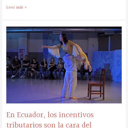
Leer más »
En
Ecuador,
los
incentivos
tributarios
son
la
cara
del
mecenazgo
cultural
En Ecuador, los incentivos
tributarios son la cara del