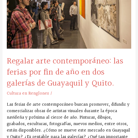
ferias
por
fin
de
año
en
dos
galerías
de
Regalar arte contemporáneo: las
Guayaquil
y
ferias por fin de año en dos
Quito.
galerías de Guayaquil y Quito.
Cultura en Renglones
/
Las ferias de arte contemporáneo buscan promover, difundir y
comercializar obras de artistas visuales durante la época
navideña y próxima al cierre de año. Pinturas, dibujos,
grabados, esculturas, fotografías, nuevos medios, entre otros,
están disponibles. ¿Cómo se mueve este mercado en Guayaquil
y Quito? ¿Es rentable para las galerías? ¿Qué tan importante