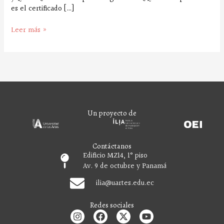
es el certificado […]
Leer más »
Un proyecto de
Contáctanos
Edificio MZ14, 1° piso
Av. 9 de octubre y Panamá
ilia
@uartes.edu.ec
Redes sociales
I
F
X
Y
n
a
-
o