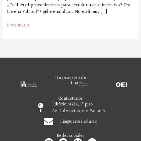
¿Cuál es el procedimiento para acceder a este incentivo? Por
Lorena Falconí*/ @lorenafalconi No está muy […]
Leer más »
Un proyecto de
Contáctanos
Edificio MZ14, 1° piso
Av. 9 de octubre y Panamá
ilia
@uartes.edu.ec
Redes sociales
I
F
X
Y