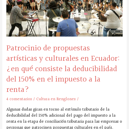
y
culturales
en
Ecuador:
¿en
qué
consiste
la
Patrocinio de propuestas
deducibilidad
artísticas y culturales en Ecuador:
del
150%
¿en qué consiste la deducibilidad
en
el
del 150% en el impuesto a la
impuesto
a
renta?
la
renta?
4 comentarios
/
Cultura en Renglones
/
Algunas dudas giran en torno al estímulo tributario de la
deducibilidad del 150% adicional del pago del impuesto a la
renta en la etapa de conciliación tributaria para las empresas o
personas que patrocinen propuestas culturales en el país.