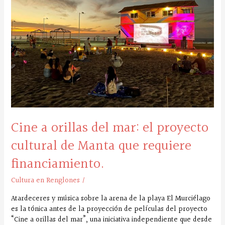
mar:
el
proyecto
cultural
de
Manta
que
requiere
financiamiento.
Cine a orillas del mar: el proyecto
cultural de Manta que requiere
financiamiento.
Cultura en Renglones
/
Atardeceres y música sobre la arena de la playa El Murciélago
es la tónica antes de la proyección de películas del proyecto
“Cine a orillas del mar”, una iniciativa independiente que desde