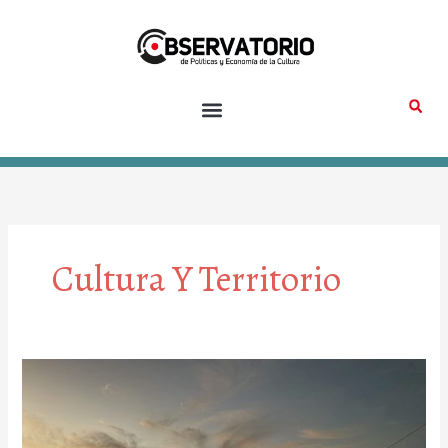
Ir
al
contenido
Cultura Y Territorio
Cine
a
orillas
del