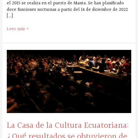
el 2015 se realiza en el puerto de Manta. Se han planificado
doce funciones nocturnas a partir del 14 de diciembre de 2022
[…]
Leer más »
La
Casa
de
la
Cultura
Ecuatoriana:
¿Qué
resultados
se
obtuvieron
de
La Casa de la Cultura Ecuatoriana:
las
Asambleas
¿Qué resultados se obtuvieron de
Territoriales