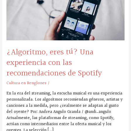
experiencia
con
las
recomendaciones
de
Spotify
¿Algoritmo, eres tú? Una
experiencia con las
recomendaciones de Spotify
Cultura en Renglones
/
En la era del streaming, la escucha musical es una experiencia
personalizada. Los algoritmos recomiendan géneros, artistas y
canciones a la medida, pero ¿realmente se adaptan al gusto
del oyente? Por: Andrea Angulo Granda / @andi_angulo
Actualmente, las plataformas de streaming, como Spotify,
actúan como intermediarios entre la oferta musical y los
oyentes. La selección […]