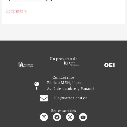
Leer más »
Un proyecto de
Contáctanos
Edificio MZ14, 1° piso
Av. 9 de octubre y Panamá
ilia
@uartes.edu.ec
Redes sociales
I
F
X
Y
n
a
-
o
s
c
t
u