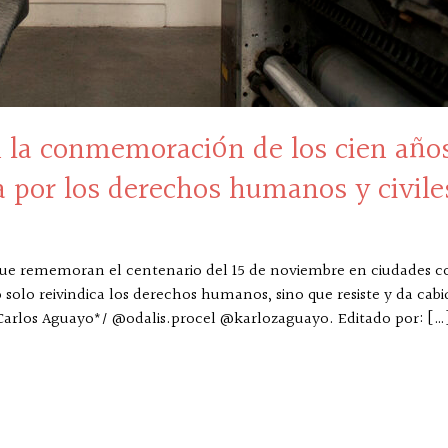
en la conmemoración de los cien años
 por los derechos humanos y civile
s que rememoran el centenario del 15 de noviembre en ciudades 
 solo reivindica los derechos humanos, sino que resiste y da cabi
Carlos Aguayo*/ @odalis.procel @karlozaguayo. Editado por: […