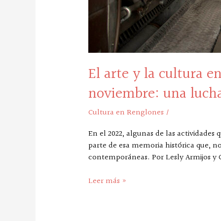
lucha
por
los
derechos
humanos
El arte y la cultura 
y
civiles
noviembre: una lucha
Cultura en Renglones
/
En el 2022, algunas de las actividade
parte de esa memoria histórica que, no
contemporáneas. Por Lesly Armijos y 
Leer más »