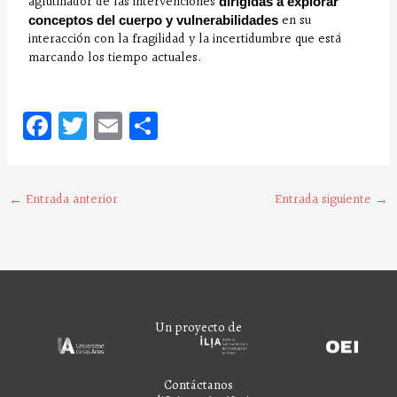
aglutinador de las intervenciones
dirigidas a explorar
en su
conceptos del cuerpo y vulnerabilidades
interacción con la fragilidad y la incertidumbre que está
marcando los tiempo actuales.
Fa
T
E
C
ce
w
m
o
bo
it
ai
m
o
te
l
pa
←
Entrada anterior
Entrada siguiente
→
k
r
rt
ir
Un proyecto de
Contáctanos