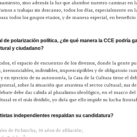
ensamiento, sino además la luz que alumbre nuestro caminar en la
Vamos a trabajar sin descanso, todos los días, especialmente en 
 para todos los grupos etarios, y de manera especial, en beneficio
 de polarización política, ¿de qué manera la CCE podría gar
ltural y ciudadano?
 todos, el espacio de encuentro de los diversos, donde la gente 
irrenunciables, indivisibles, imprescriptibles y de obligatorio c
, y en ejercicio de su autonomía, la Casa de la Cultura tiene el 
eneral, sobre la situación que atraviesa el sector cultural; sus de
l debate debe dar cabida al pluralismo ideológico, en el marco del
ultural es el más dividido, yo diría que ello impide su lucha fro
tistas independientes respaldan su candidatura?
ales de Pichincha, 50 años de afiliación;