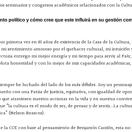
ntos seminarios y congresos académicos relacionados con la Cultu
to político y cómo cree que este influirá en su gestión com
por primera vez en 81 años de existencia de la Casa de la Cultura
 mi sentimiento amoroso por el quehacer cultural, mi intuición y
ctoria entrego mi mejor energía y mi tiempo para servir al País; 
oluta honestidad y con lo mejor de mis capacidades académicas, 
, siempre he luchado del lado de los más débiles. Soy un personaj
eño con una Patria de Justicia, equitativa, con igualdad de opor
s que atraviesen nuestro accionar en la vida y en nuestra convivenc
e “la cultura es el modo de ser, de pensar y de sentir…La cultu
fica” (Nelson Reascos).
de la CCE con base al pensamiento de Benjamín Carrión, esta no s