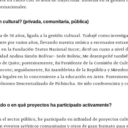
rete en canto con 50 años de trayectoria. Inmersa en la gestión 
ternacionales.
 cultural? (privada, comunitaria, pública)
ca de 50 años, ligada a la gestión cultural. Trabajé como investig
ante por varios años, llevando nuestra música a escenarios extr
n la Fundación Teatro Nacional Sucre; dicté un curso a nivel 
rsidad Andina Simón Bolívar- Sede Bolivia; Me desempeñé tamb
 de Quito; posteriormente, fui Presidente de la Comisión de Cul
onocoto; seguidamente, fui Asambleísta de la República y Miembr
as legales en lo concerniente a la educación en Artes. Poster
Autónomo Descentralizado de Pichincha. He sido conferencista y 
ado o en qué proyectos ha participado activamente?
l sector público, he participado en infinidad de proyectos cult
n eventos artísticos comunitarios y otros de gran formato para es