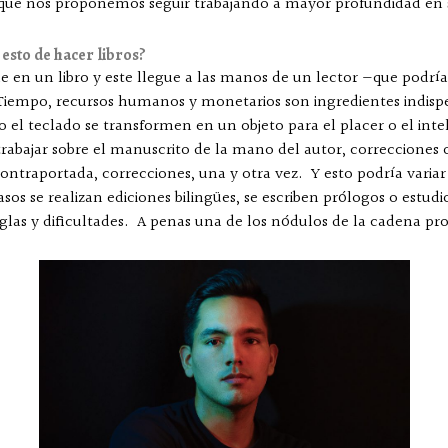
ue nos proponemos seguir trabajando a mayor profundidad en s
esto de hacer libros?
e en un libro y este llegue a las manos de un lector —que pod
Tiempo, recursos humanos y monetarios son ingredientes indispe
 el teclado se transformen en un objeto para el placer o el inte
n trabajar sobre el manuscrito de la mano del autor, correcciones o
ontraportada, correcciones, una y otra vez. Y esto podría variar
sos se realizan ediciones bilingües, se escriben prólogos o estudio
las y dificultades. A penas una de los nódulos de la cadena prod