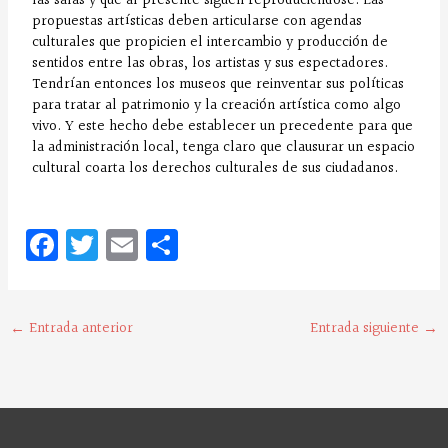
las salas y que al presente siguen reproduciéndose. Las
propuestas artísticas deben articularse con agendas
culturales que propicien el intercambio y producción de
sentidos entre las obras, los artistas y sus espectadores.
Tendrían entonces los museos que reinventar sus políticas
para tratar al patrimonio y la creación artística como algo
vivo. Y este hecho debe establecer un precedente para que
la administración local, tenga claro que clausurar un espacio
cultural coarta los derechos culturales de sus ciudadanos.
Fa
T
E
C
ce
w
m
o
bo
it
ai
m
o
te
l
pa
←
Entrada anterior
Entrada siguiente
→
k
r
rt
ir