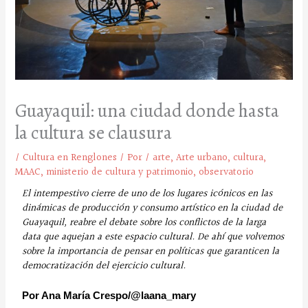
Guayaquil: una ciudad donde hasta
la cultura se clausura
/
Cultura en Renglones
/ Por
/
arte
,
Arte urbano
,
cultura
,
MAAC
,
ministerio de cultura y patrimonio
,
observatorio
El intempestivo cierre de uno de los lugares icónicos en las
dinámicas de producción y consumo artístico en la ciudad de
Guayaquil, reabre el debate sobre los conflictos de la larga
data que aquejan a este espacio cultural. De ahí que volvemos
sobre la importancia de pensar en políticas que garanticen la
democratización del ejercicio cultural.
Por Ana María Crespo/
@
laana_mary