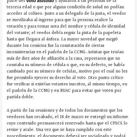
parte del
y ayudaron a las personas de la
voto asistido
tercera edad o que por alguna condición de salud no podían
acceder al coliseo. Junto a un delegado de la junta, el veedor
se movilizaba al ingreso para que la persona realice la
votación y para tomar nota del nombre y cédula de identidad
del votante; el veedor debía seguir la pista de la papeleta
hasta que llegara al ánfora. La mayor novedad que surgió
durante los comicios fue la constatación de ciertas
inconsistencias en el padrón de la CCNG. Artistas que tenían
más de diez años de afiliación a la casa, reportaron que no
constaba su número de cédula o que, en su defecto, se había
cambiado por su número de celular, motivo por el cual no les
fue permitido ejercer su derecho al voto. Otro punto crítico
fue verificar si existían votantes inscritos, al mismo tiempo, en
el padrón de la CCNG y en RUAC para evitar que voten por
partida doble.
A partir de las reuniones y de todos los documentos que los
veedores han recabado, el 18 de marzo se entregó un informe
cuyo contenido permanecerá reservado hasta que el CPSCS lo
revise y avale. Una vez que se haya cumplido con este
procedimiento, el documento deberá ser socializado y podrá