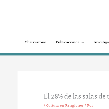
Ir
al
contenido
Observatorio
Publicaciones
Investig
El 28% de las salas de
/
Cultura en Renglones
/ Por