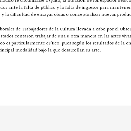
riódico se circunscribe a Quito, la situación de los espacios dedic
ados ante la falta de público y la falta de ingresos para mantener
s y la dificultad de ensayar obras o conceptualizar nuevas produ
orales de Trabajadores de la Cultura llevada a cabo por el Obse
stados contaron trabajar de una u otra manera en las artes vivas
tico es particularmente crítico, pues según los resultados de la 
rincipal modalidad bajo la que desarrollan su arte.