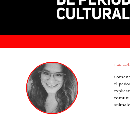
Invitados/
Comencé
el perio
explica
comunic
animales