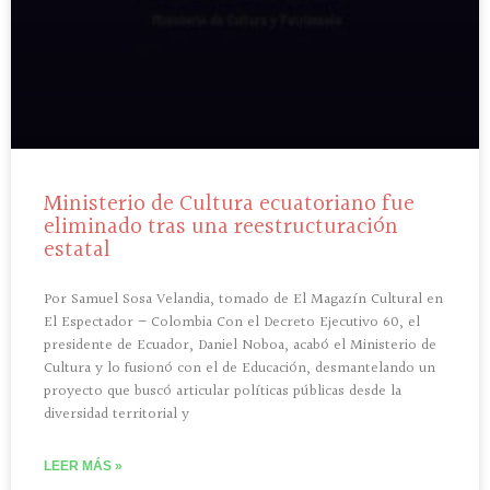
Ministerio de Cultura ecuatoriano fue
eliminado tras una reestructuración
estatal
Por Samuel Sosa Velandia, tomado de El Magazín Cultural en
El Espectador – Colombia Con el Decreto Ejecutivo 60, el
presidente de Ecuador, Daniel Noboa, acabó el Ministerio de
Cultura y lo fusionó con el de Educación, desmantelando un
proyecto que buscó articular políticas públicas desde la
diversidad territorial y
LEER MÁS »