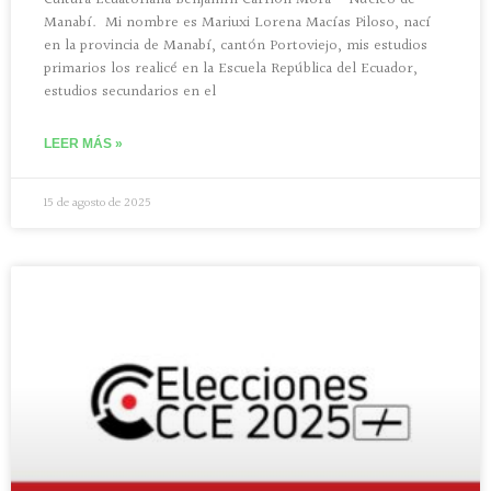
Cultura Ecuatoriana Benjamín Carrión Mora – Núcleo de
Manabí. Mi nombre es Mariuxi Lorena Macías Piloso, nací
en la provincia de Manabí, cantón Portoviejo, mis estudios
primarios los realicé en la Escuela República del Ecuador,
estudios secundarios en el
LEER MÁS »
15 de agosto de 2025