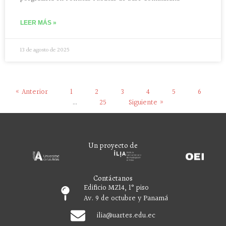
LEER MÁS »
13 de agosto de 2025
« Anterior
1
2
3
4
5
6
…
25
Siguiente »
Un proyecto de
Contáctanos
Edificio MZ14, 1° piso
Av. 9 de octubre y Panamá
ilia
@uartes.edu.ec