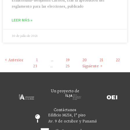
Ecuatoriana-Benjamín Carrión, tras la aprobación del
reglamento para las elecciones, publicado
LEER MÁS »
30 de julio de 2021
« Anterior
1
…
19
20
21
22
23
…
25
Siguiente »
Un proyecto de
Contáctanos
Edificio MZ14, 1° piso
Av. 9 de octubre y Panamá