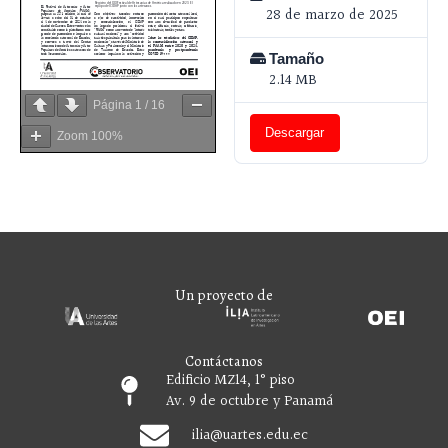
28 de marzo de 2025
Tamaño
2.14 MB
Página
1
/
16
Descargar
Zoom
100%
Un proyecto de
Contáctanos
Edificio MZ14, 1° piso
Av. 9 de octubre y Panamá
ilia
@uartes.edu.ec