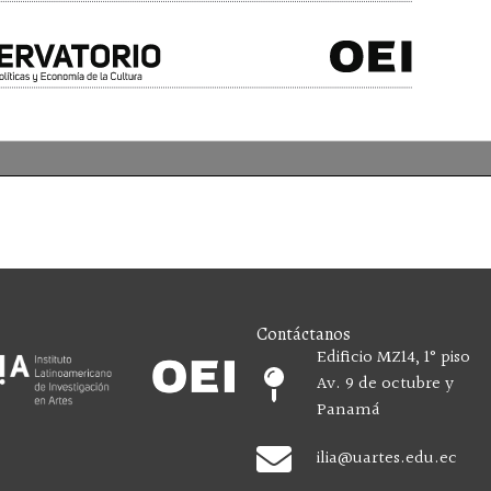
Contáctanos
Edificio MZ14, 1° piso
Av. 9 de octubre y
Panamá
ilia
@uartes.edu.ec