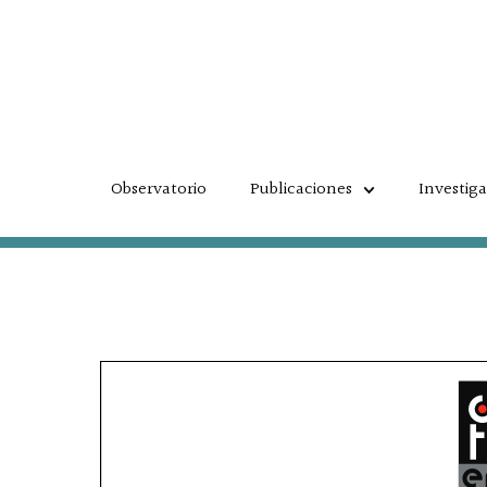
Ir
al
contenido
Observatorio
Publicaciones
Investig