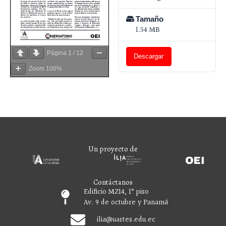
Tamaño
1.54 MB
Página
1
/
12
Descargar
Zoom
100%
Un proyecto de
Contáctanos
Edificio MZ14, 1° piso
Av. 9 de octubre y Panamá
ilia
@uartes.edu.ec