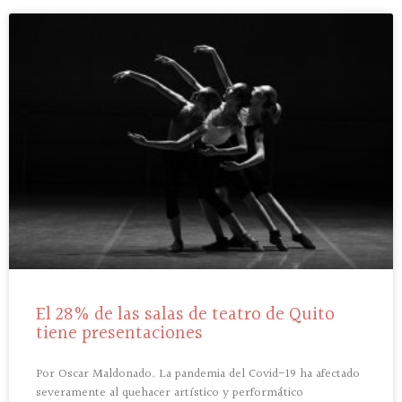
El 28% de las salas de teatro de Quito
tiene presentaciones
Por Oscar Maldonado. La pandemia del Covid-19 ha afectado
severamente al quehacer artístico y performático