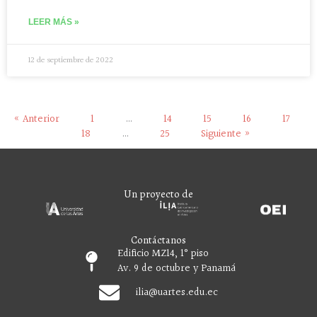
LEER MÁS »
12 de septiembre de 2022
« Anterior
1
…
14
15
16
17
18
…
25
Siguiente »
Un proyecto de
Contáctanos
Edificio MZ14, 1° piso
Av. 9 de octubre y Panamá
ilia
@uartes.edu.ec