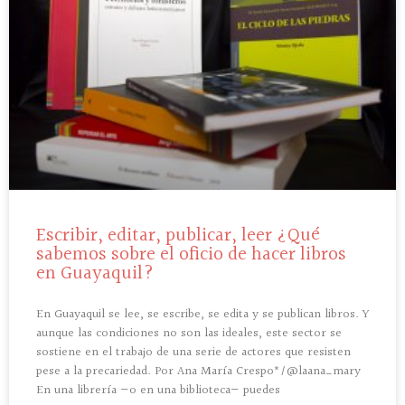
Escribir, editar, publicar, leer ¿Qué
sabemos sobre el oficio de hacer libros
en Guayaquil?
En Guayaquil se lee, se escribe, se edita y se publican libros. Y
aunque las condiciones no son las ideales, este sector se
sostiene en el trabajo de una serie de actores que resisten
pese a la precariedad. Por Ana María Crespo*/@laana_mary
En una librería —o en una biblioteca— puedes